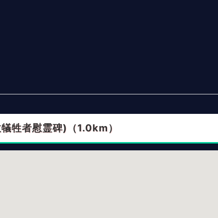
犠牲者慰霊碑)（1.0km）