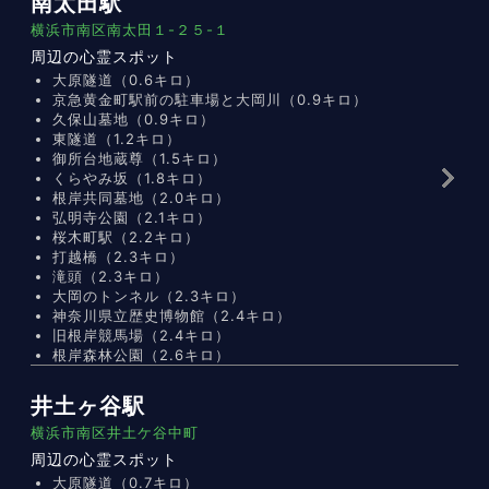
南太田駅
横浜市南区南太田１-２５-１
周辺の心霊スポット
大原隧道（0.6キロ）
京急黄金町駅前の駐車場と大岡川（0.9キロ）
久保山墓地（0.9キロ）
東隧道（1.2キロ）
御所台地蔵尊（1.5キロ）
くらやみ坂（1.8キロ）
根岸共同墓地（2.0キロ）
弘明寺公園（2.1キロ）
桜木町駅（2.2キロ）
打越橋（2.3キロ）
滝頭（2.3キロ）
大岡のトンネル（2.3キロ）
神奈川県立歴史博物館（2.4キロ）
旧根岸競馬場（2.4キロ）
根岸森林公園（2.6キロ）
井土ヶ谷駅
横浜市南区井土ケ谷中町
周辺の心霊スポット
大原隧道（0.7キロ）