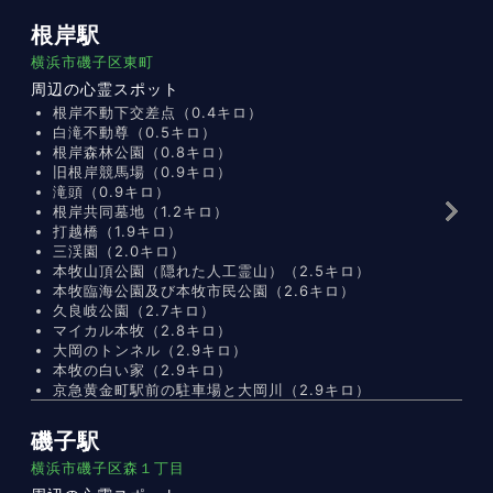
根岸駅
横浜市磯子区東町
周辺の心霊スポット
根岸不動下交差点（0.4キロ）
白滝不動尊（0.5キロ）
根岸森林公園（0.8キロ）
旧根岸競馬場（0.9キロ）
滝頭（0.9キロ）
根岸共同墓地（1.2キロ）
打越橋（1.9キロ）
三渓園（2.0キロ）
本牧山頂公園（隠れた人工霊山）（2.5キロ）
本牧臨海公園及び本牧市民公園（2.6キロ）
久良岐公園（2.7キロ）
マイカル本牧（2.8キロ）
大岡のトンネル（2.9キロ）
本牧の白い家（2.9キロ）
京急黄金町駅前の駐車場と大岡川（2.9キロ）
磯子駅
横浜市磯子区森１丁目