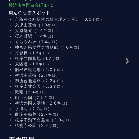
横浜市南区白金町１-１
周辺の心霊スポット
京急黄金町駅前の駐車場と大岡川（0.0キロ）
久保山墓地（1.3キロ）
大原隧道（1.4キロ）
桜木町駅（1.4キロ）
くらやみ坂（1.4キロ）
神奈川県立歴史博物館（1.6キロ）
打越橋（1.6キロ）
根岸共同墓地（1.7キロ）
東隧道（1.8キロ）
旧根岸競馬場（2.0キロ）
横浜中華街（2.1キロ）
御所台地蔵尊（2.2キロ）
根岸森林公園（2.3キロ）
滝頭（2.4キロ）
山下公園（2.5キロ）
横浜外国人墓地（2.6キロ）
氷川丸（2.7キロ）
白滝不動尊（2.7キロ）
根岸不動下交差点（2.9キロ）
弘明寺公園（2.9キロ）