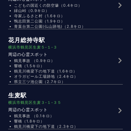
こどもの国近くの防空壕（0.4キロ）
緑山峠（0.9キロ）
寺家ふるさと村（1.6キロ）
鴨志田第二公園（1.9キロ）
青葉台第二公園(仏山跡地)（2.8キロ）
花月総持寺駅
横浜市鶴見区生麦５-１-３
周辺の心霊スポット
鶴見事故 （0.9キロ）
響橋（1.5キロ）
鶴見川橋梁下の地下道（1.6キロ）
オラガビール工場跡地（2.4キロ）
県立三ツ池公園（2.7キロ）
生麦駅
横浜市鶴見区生麦３-１-３５
周辺の心霊スポット
鶴見事故 （0.1キロ）
響橋（1.8キロ）
鶴見川橋梁下の地下道（2.3キロ）