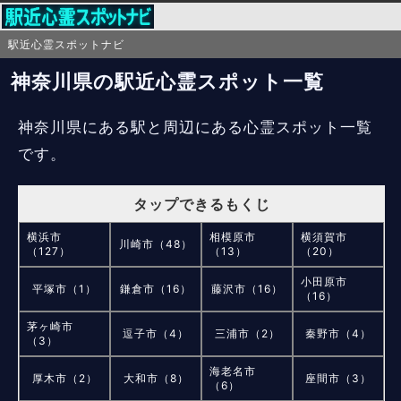
駅近心霊スポットナビ
神奈川県の駅近心霊スポット一覧
神奈川県にある駅と周辺にある心霊スポット一覧
です。
タップできるもくじ
横浜市
相模原市
横須賀市
川崎市（48）
（127）
（13）
（20）
小田原市
平塚市（1）
鎌倉市（16）
藤沢市（16）
（16）
茅ヶ崎市
逗子市（4）
三浦市（2）
秦野市（4）
（3）
海老名市
厚木市（2）
大和市（8）
座間市（3）
（6）