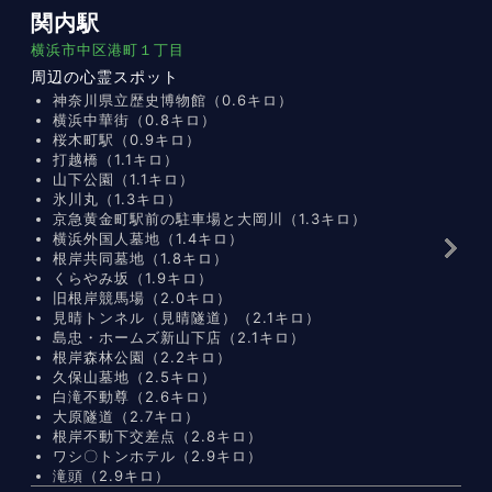
関内駅
横浜市中区港町１丁目
周辺の心霊スポット
神奈川県立歴史博物館（0.6キロ）
横浜中華街（0.8キロ）
桜木町駅（0.9キロ）
打越橋（1.1キロ）
山下公園（1.1キロ）
氷川丸（1.3キロ）
京急黄金町駅前の駐車場と大岡川（1.3キロ）
横浜外国人墓地（1.4キロ）
根岸共同墓地（1.8キロ）
くらやみ坂（1.9キロ）
旧根岸競馬場（2.0キロ）
見晴トンネル（見晴隧道）（2.1キロ）
島忠・ホームズ新山下店（2.1キロ）
根岸森林公園（2.2キロ）
久保山墓地（2.5キロ）
白滝不動尊（2.6キロ）
大原隧道（2.7キロ）
根岸不動下交差点（2.8キロ）
ワシ〇トンホテル（2.9キロ）
滝頭（2.9キロ）