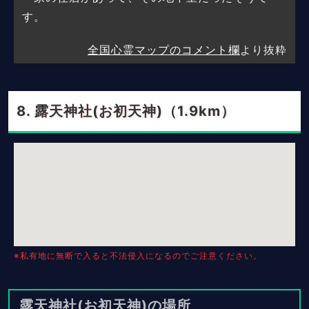
す。
全国心霊マップのコメント欄
より抜粋
露天神社(お初天神)（1.9km）
※私有地に無断で入ると不法侵入になるのでご注意ください。
露天神社(お初天神)の場所