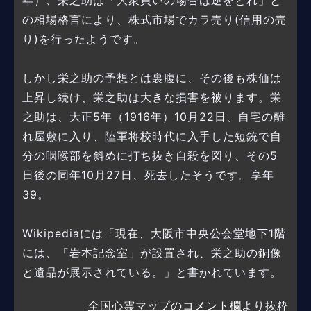
年）、栄之助は「大衆買いの場合は逆をとれ」と
の相場格言により、株式市場でカラ売り(信用の売
り)を行ったようです。
しかし栄之助の予想とは裏腹に、その後も株価は
上昇し続け、栄之助は大きな損害を被ります。栄
之助は、大正5年（1916年）10月22日、自宅の離
れ屋敷に入り、陸軍将校時代に入手した短銃で自
分の咽喉部を斜めに打ち抜き自殺を図り、その5
日後の同年10月27日、死去したそうです。享年
39。
Wikipediaには「現在、大阪市中央公会堂地下1階
には、「岩本記念室」が設置され、栄之助の銅像
と遺品が展示されている。」と書かれています。
全国心霊マップのコメント欄
より抜粋