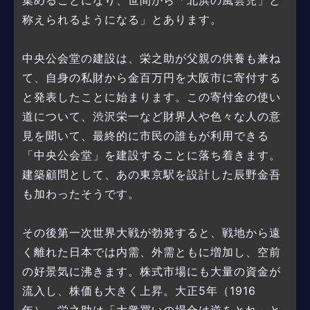
集めることになり、世間から「北浜の風雲児」と
称えられるようになる」とあります。
中央公会堂の建設は、栄之助が父親の供養も兼ね
て、自身の私財から金百万円を大阪市に寄付する
と発表したことに始まります。この寄付金の使い
道について、渋沢栄一など財界人や色々な人の意
見を聞いて、最終的に市民の誰もが利用できる
「中央公会堂」を建設することに落ち着きます。
建築顧問として、あの東京駅を設計した辰野金吾
も加わったそうです。
その後第一次世界大戦が勃発すると、戦地から遠
く離れた日本では内需、外需ともに増加し、空前
の好景気に沸きます。株式市場にも大量の資金が
流入し、株価も大きく上昇。大正5年（1916