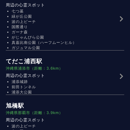
周辺の心霊スポット
七つ墓
緑が丘公園
波の上ビーチ
国際通り
ガーナ森
がじゃんびら公園
真嘉比南公園（ハーフムーンヒル）
ガジュマル公園
てだこ浦西駅
沖縄県浦添市（距離：3.6km）
周辺の心霊スポット
浦添城跡
前田トンネル
浦添大公園
旭橋駅
沖縄県那覇市（距離：3.9km）
周辺の心霊スポット
波の上ビーチ