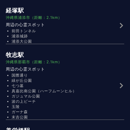
経塚駅
沖縄県浦添市（距離：2.1km）
周辺の心霊スポット
前田トンネル
浦添城跡
浦添大公園
牧志駅
沖縄県那覇市（距離：2.1km）
周辺の心霊スポット
国際通り
緑が丘公園
七つ墓
真嘉比南公園（ハーフムーンヒル）
ガジュマル公園
波の上ビーチ
玉陵
ガーナ森
末吉公園