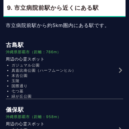
市立病院前駅から近くにある駅
市立病院前駅から約5km圏内にある駅です。
古島駅
沖縄県那覇市（距離：786m）
周辺の心霊スポット
ガジュマル公園
真嘉比南公園（ハーフムーンヒル）
末吉公園
玉陵
国際通り
七つ墓
緑が丘公園
儀保駅
沖縄県那覇市（距離：958m）
周辺の心霊スポット