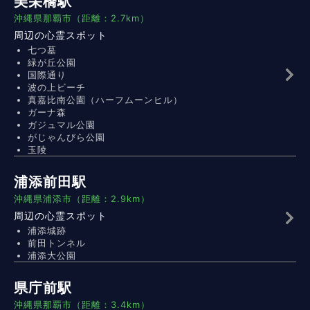
美栄橋駅
沖縄県那覇市（距離：2.7km）
周辺の心霊スポット
七つ墓
緑が丘公園
国際通り
波の上ビーチ
真嘉比南公園（ハーフムーンヒル）
ガーナ森
ガジュマル公園
がじゃんびら公園
玉陵
浦添前田駅
沖縄県浦添市（距離：2.9km）
周辺の心霊スポット
浦添城跡
前田トンネル
浦添大公園
県庁前駅
沖縄県那覇市（距離：3.4km）