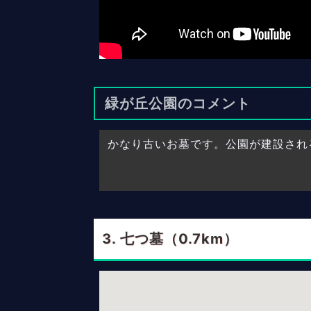
緑が丘公園のコメント
かなり古いお墓です。公園が建設され
七つ墓（0.7km）