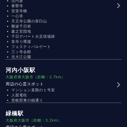
法円坂
泰聖寺
安堂寺橋
一心寺
天王寺公園の茶臼山
難波千日前
森之宮団地
千日デパート火災現場跡
首吊り廃墟
フェスティバルゲート
三ッ寺会館
北大江公園
河内小阪駅
大阪府東大阪市（距離：2.7km）
周辺の心霊スポット
マンション某階の１号室
人面電柱
意岐部東の細通り
緑橋駅
大阪府大阪市（距離：3.2km）