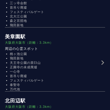
三ッ寺会館
首吊り廃墟
フェスティバルゲート
北大江公園
森之宮団地
飛田新地
美章園駅
大阪府大阪市（距離：3.3km）
周辺の心霊スポット
桃ヶ池公園
飛田新地
天王寺公園の茶臼山
正圓寺の未成廃墟
一心寺
首吊り廃墟
フェスティバルゲート
泰聖寺
万代池
北田辺駅
大阪府大阪市（距離：3.3km）