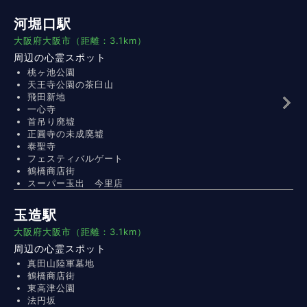
河堀口駅
大阪府大阪市（距離：3.1km）
周辺の心霊スポット
桃ヶ池公園
天王寺公園の茶臼山
飛田新地
一心寺
首吊り廃墟
正圓寺の未成廃墟
泰聖寺
フェスティバルゲート
鶴橋商店街
スーパー玉出 今里店
玉造駅
大阪府大阪市（距離：3.1km）
周辺の心霊スポット
真田山陸軍墓地
鶴橋商店街
東高津公園
法円坂