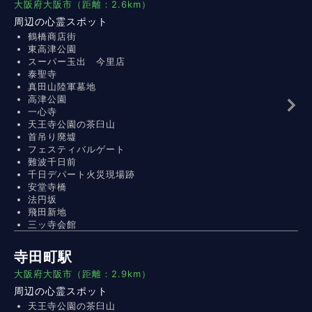
大阪府大阪市（距離：2.6km）
周辺の心霊スポット
鶴橋商店街
東高津公園
スーパー玉出 今里店
泰聖寺
真田山陸軍墓地
高津公園
一心寺
天王寺公園の茶臼山
首吊り廃墟
フェスティバルゲート
難波千日前
千日デパート火災現場跡
安堂寺橋
法円坂
飛田新地
三ッ寺会館
寺田町駅
大阪府大阪市（距離：2.9km）
周辺の心霊スポット
天王寺公園の茶臼山