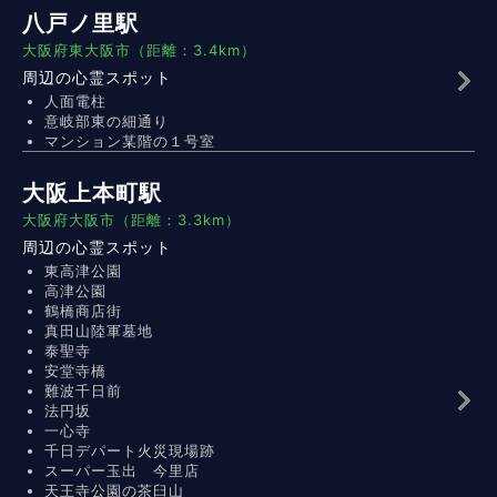
八戸ノ里駅
大阪府東大阪市（距離：3.4km）
周辺の心霊スポット
人面電柱
意岐部東の細通り
マンション某階の１号室
大阪上本町駅
大阪府大阪市（距離：3.3km）
周辺の心霊スポット
東高津公園
高津公園
鶴橋商店街
真田山陸軍墓地
泰聖寺
安堂寺橋
難波千日前
法円坂
一心寺
千日デパート火災現場跡
スーパー玉出 今里店
天王寺公園の茶臼山