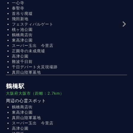
一心寺
泰聖寺
首吊り廃墟
飛田新地
フェスティバルゲート
桃ヶ池公園
鶴橋商店街
東高津公園
スーパー玉出 今里店
正圓寺の未成廃墟
高津公園
難波千日前
千日デパート火災現場跡
真田山陸軍墓地
鶴橋駅
大阪府大阪市（距離：2.7km）
周辺の心霊スポット
鶴橋商店街
東高津公園
真田山陸軍墓地
スーパー玉出 今里店
高津公園