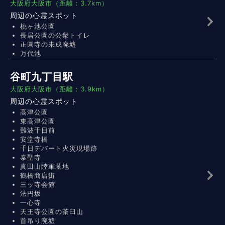
大阪府大阪市（距離：3.7km）
周辺の心霊スポット
桃ヶ池公園
長居公園の公衆トイレ
正圓寺の未成廃墟
万代池
谷町九丁目駅
大阪府大阪市（距離：3.9km）
周辺の心霊スポット
高津公園
東高津公園
難波千日前
安堂寺橋
千日デパート火災現場跡
泰聖寺
真田山陸軍墓地
鶴橋商店街
三ッ寺会館
法円坂
一心寺
天王寺公園の茶臼山
首吊り廃墟