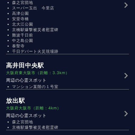
森之宮団地
スーパー玉出 今里店
高津公園
安堂寺橋
北大江公園
京橋駅爆撃被災者慰霊碑
難波千日前
中之島公園
泰聖寺
千日デパート火災現場跡
高井田中央駅
大阪府東大阪市（距離：3.3km）
周辺の心霊スポット
マンション某階の１号室
放出駅
大阪府大阪市（距離：4km）
周辺の心霊スポット
森之宮団地
京橋駅爆撃被災者慰霊碑