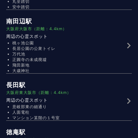
丸全踏切
安中踏切
南田辺駅
大阪府大阪市（距離：4.4km）
周辺の心霊スポット
桃ヶ池公園
長居公園の公衆トイレ
万代池
正圓寺の未成廃墟
飛田新地
大歳神社
長田駅
大阪府東大阪市（距離：4.4km）
周辺の心霊スポット
意岐部東の細通り
人面電柱
マンション某階の１号室
徳庵駅