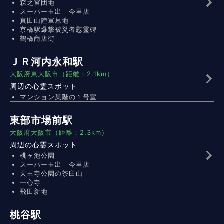
森之宮団地
スーパー玉出 今里店
真田山陸軍墓地
京橋駅爆撃被災者慰霊碑
鶴橋商店街
ＪＲ河内永和駅
大阪府東大阪市（距離：2.1km）
周辺の心霊スポット
マンション某階の１号室
東部市場前駅
大阪府大阪市（距離：2.3km）
周辺の心霊スポット
桃ヶ池公園
スーパー玉出 今里店
天王寺公園の茶臼山
一心寺
飛田新地
桃谷駅