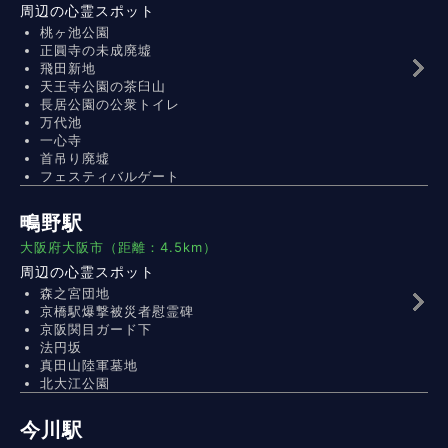
周辺の心霊スポット
桃ヶ池公園
正圓寺の未成廃墟
飛田新地
天王寺公園の茶臼山
長居公園の公衆トイレ
万代池
一心寺
首吊り廃墟
フェスティバルゲート
鴫野駅
大阪府大阪市（距離：4.5km）
周辺の心霊スポット
森之宮団地
京橋駅爆撃被災者慰霊碑
京阪関目ガード下
法円坂
真田山陸軍墓地
北大江公園
今川駅