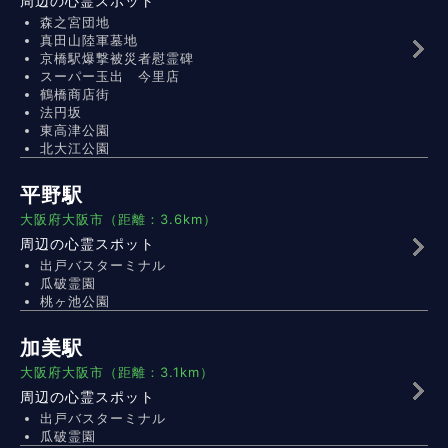
周辺の心霊スポット
森之宮団地
真田山陸軍墓地
京橋駅爆撃被災者慰霊碑
スーパー玉出 今里店
鶴橋商店街
法円坂
東高津公園
北大江公園
平野駅
大阪府大阪市（距離：3.6km）
周辺の心霊スポット
出戸バスターミナル
瓜破霊園
桃ヶ池公園
加美駅
大阪府大阪市（距離：3.1km）
周辺の心霊スポット
出戸バスターミナル
瓜破霊園