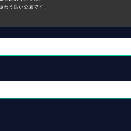
賑わう良い公園です。
。